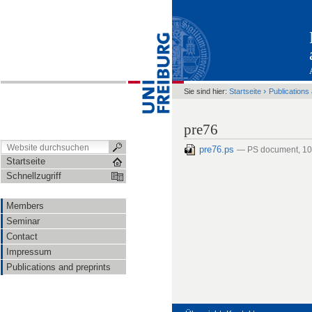
›
Sie sind hier:
Startseite
Publications
pre76
pre76.ps
— PS document, 1
Startseite
Schnellzugriff
Members
Seminar
Contact
Impressum
Publications and preprints