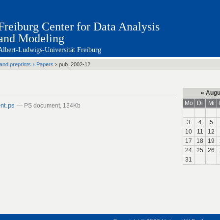
Freiburg Center for Data Analysis
and Modeling
Albert-Ludwigs-Universität Freiburg
›
›
 and preprints
Papers
pub_2002-12
«
Augu
Mo
Di
Mi
nt.ps
— PS document, 134Kb
3
4
5
10
11
12
17
18
19
24
25
26
31