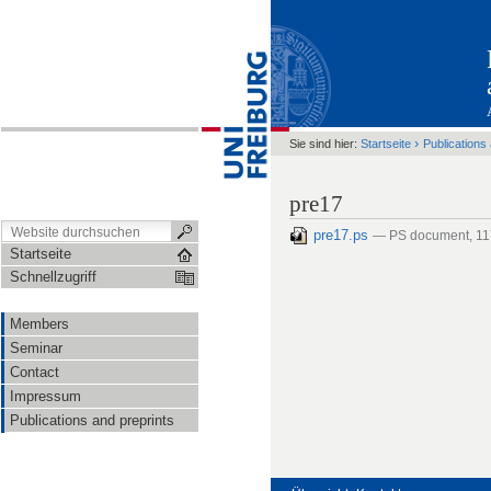
›
Sie sind hier:
Startseite
Publications
pre17
pre17.ps
— PS document, 1
Startseite
Schnellzugriff
Members
Seminar
Contact
Impressum
Publications and preprints