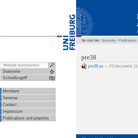
›
Sie sind hier:
Startseite
Publications
pre38
pre38.ps
— PS document, 1
Startseite
Schnellzugriff
Members
Seminar
Contact
Impressum
Publications and preprints