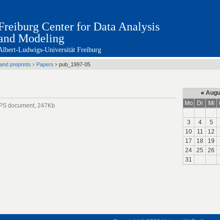
Freiburg Center for Data Analysis
and Modeling
Albert-Ludwigs-Universität Freiburg
›
›
 and preprints
Papers
pub_1997-05
«
Augu
Mo
Di
Mi
PS document, 247Kb
3
4
5
10
11
12
17
18
19
24
25
26
31