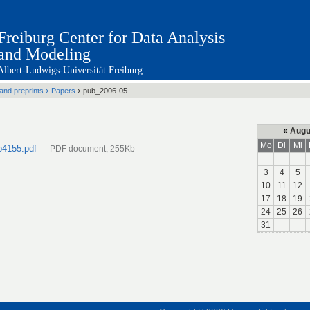
Freiburg Center for Data Analysis
and Modeling
Albert-Ludwigs-Universität Freiburg
›
›
 and preprints
Papers
pub_2006-05
«
Augu
Mo
Di
Mi
p4155.pdf
— PDF document, 255Kb
3
4
5
10
11
12
17
18
19
24
25
26
31